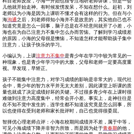
科目老师反应，小海一开始也很专注地听老师讲课，但是一会
儿他就开始走神。有时候发愣发呆，不知在想什么。起初，刘
老师以为小海是因为上课听不懂才会有这样的行为。但在与小
海
沟通
之后，刘老师得知小海并不是故意的，其实他自己也不
知道究竟是怎么一回事，脑子总是在不经意间就开了小差，小
海也在为自己注意力不集中怎么办而苦恼。了解到学习成绩差
的原因，小海的父母很是懊恼，不知道怎样才能帮助孩子集中
注意力，让孩子快乐的学习。
小编认为，上课
注意力不集中
是青少年在学习中较为常见的一
种现象，也是青少年学习中的大敌，父母和老师一定要高度重
视。早发现，早矫正。
孩子不能集中注意力，对学习成绩的影响是非常大的，现代社
会中，青少年的智力水平并无太大差别，因此课堂上听课的质
量也就成了决定成绩好坏的关键。不过很多青少年在上课时很
难做到注意力高度集中，经常会开小差。事实上，走神往往是
在不知不觉中发生的，连学生都不知道这究竟是怎么回事，所
以也使得在受到老师和家长批评时，自己也觉得很委屈。
智择优心理老师点评：小海在校期间成绩并不差，属于中等，
可见小海成绩下降并非智力所致，而是因为处于
青春期
的他，