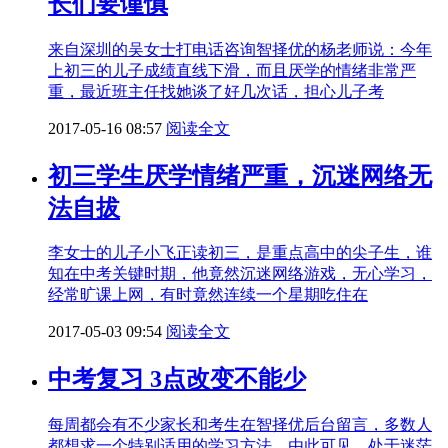
长们要谨慎
来自深圳的吴女士打电话咨询智择优的杨老师说：今年
上初三的儿子成绩直线下滑，而且厌学的情绪非常严
重，最近班主任找她谈了好几次话，担心儿子考
2017-05-16 08:57
阅读全文
初三学生厌学情绪严重，沉迷网络无
法自拔
李女士的儿子小飞正读初三，是重点高中的尖子生，谁
知在中考关键时期，他竟然沉迷网络游戏，无心学习，
经常旷课上网，有时竟然连续一个星期吃住在
2017-05-03 09:54
阅读全文
中考复习 3点改变不能少
每周都会有不少家长和考生在智择优后台留言，多数人
都想求一个特别适用的学习方法，由此可见，处于迷茫