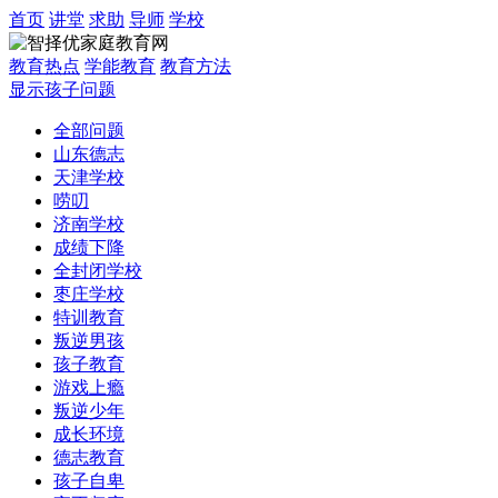
首页
讲堂
求助
导师
学校
教育热点
学能教育
教育方法
显示孩子问题
全部问题
山东德志
天津学校
唠叨
济南学校
成绩下降
全封闭学校
枣庄学校
特训教育
叛逆男孩
孩子教育
游戏上瘾
叛逆少年
成长环境
德志教育
孩子自卑