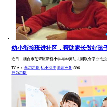
幼小衔接班进社区，帮助家长做好孩
近日，烟台市芝罘区新桥小学与华英幼儿园联合举办“进
TGA：
学习习惯
幼小衔接
学前准备
/
396
行为习惯