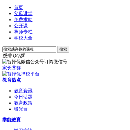
首页
父母讲堂
免费求助
公开课
导师专栏
学校大全
微信
QQ群
订阅微信号
家长⑥群
教育热点
教育资讯
今日话题
教育政策
曝光台
学能教育