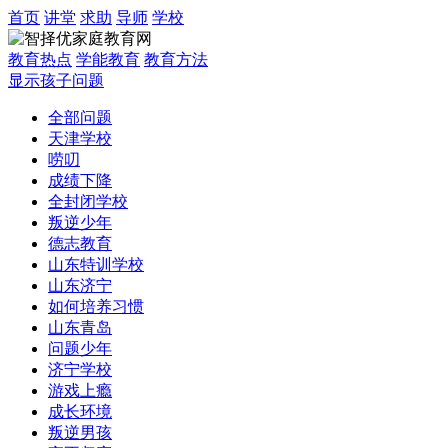
首页
讲堂
求助
导师
学校
教育热点
学能教育
教育方法
显示孩子问题
全部问题
天津学校
唠叨
成绩下降
全封闭学校
叛逆少年
德志教育
山东特训学校
山东济宁
如何培养习惯
山东青岛
问题少年
济宁学校
游戏上瘾
成长环境
叛逆男孩