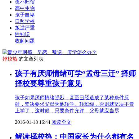
夜不归宿
高中生物
孩子自卑
日照学校
叛逆严重
性知识
收起问题
择校热
的文章列表
孩子有厌师情绪可学“孟母三迁” 择师
择校要尊重孩子意见
孩子如果厌师情绪强烈，甚至巳经造成了某种条件反
射，坚决要求父母为他转学、转班级，否则就坚决不肯
上学了，这时候，只要条件允许，父母就应当尽
2016-01-18 16:44
阅读全文
解读择校热：中国家长为什么都有名