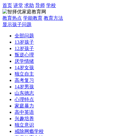
首页
讲堂
求助
导师
学校
教育热点
学能教育
教育方法
显示孩子问题
全部问题
13岁孩子
12岁孩子
叛逆心理
厌学情绪
14岁女孩
独立自主
高考复习
14岁男孩
山东德志
心理特点
家庭暴力
高中英语
兴趣培养
独立意识
戒除网瘾学校