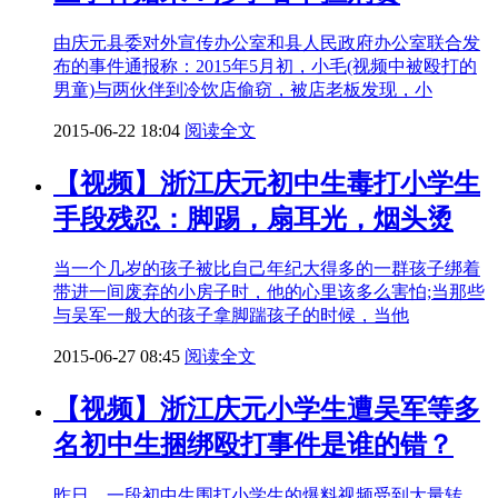
由庆元县委对外宣传办公室和县人民政府办公室联合发
布的事件通报称：2015年5月初，小毛(视频中被殴打的
男童)与两伙伴到冷饮店偷窃，被店老板发现，小
2015-06-22 18:04
阅读全文
【视频】浙江庆元初中生毒打小学生
手段残忍：脚踢，扇耳光，烟头烫
当一个几岁的孩子被比自己年纪大得多的一群孩子绑着
带进一间废弃的小房子时，他的心里该多么害怕;当那些
与吴军一般大的孩子拿脚踹孩子的时候，当他
2015-06-27 08:45
阅读全文
【视频】浙江庆元小学生遭吴军等多
名初中生捆绑殴打事件是谁的错？
昨日，一段初中生围打小学生的爆料视频受到大量转