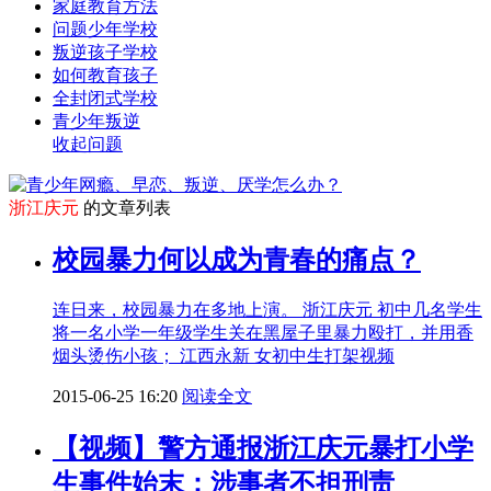
家庭教育方法
问题少年学校
叛逆孩子学校
如何教育孩子
全封闭式学校
青少年叛逆
收起问题
浙江庆元
的文章列表
校园暴力何以成为青春的痛点？
连日来，校园暴力在多地上演。 浙江庆元 初中几名学生
将一名小学一年级学生关在黑屋子里暴力殴打，并用香
烟头烫伤小孩； 江西永新 女初中生打架视频
2015-06-25 16:20
阅读全文
【视频】警方通报浙江庆元暴打小学
生事件始末：涉事者不担刑责