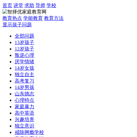
首页
讲堂
求助
导师
学校
教育热点
学能教育
教育方法
显示孩子问题
全部问题
13岁孩子
12岁孩子
叛逆心理
厌学情绪
14岁女孩
独立自主
高考复习
14岁男孩
山东德志
心理特点
家庭暴力
高中英语
兴趣培养
独立意识
戒除网瘾学校