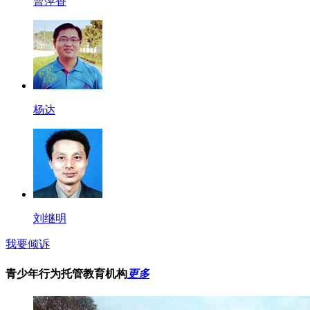
曹萍香
杨达
刘继明
我要倾诉
青少年行为托管教育机构
更多